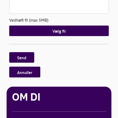
Vedhæft fil (max 5MB)
Vælg fil
Send
Annuller
OM DI