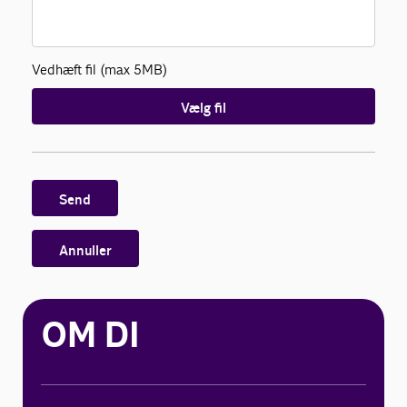
Vedhæft fil (max 5MB)
Vælg fil
Send
Annuller
OM DI