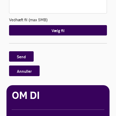
Vedhæft fil (max 5MB)
Vælg fil
Send
Annuller
OM DI