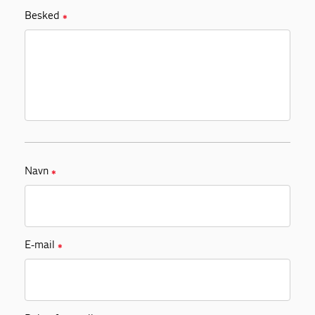
Besked
✱
Navn
✱
E-mail
✱