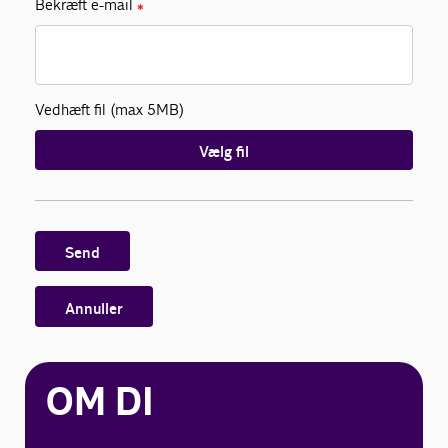
Bekræft e-mail
✱
Vedhæft fil (max 5MB)
Vælg fil
Send
Annuller
OM DI