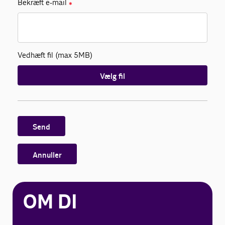
Bekræft e-mail
✱
Vedhæft fil (max 5MB)
Vælg fil
Send
Annuller
OM DI