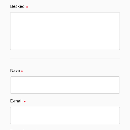
Besked
✱
Navn
✱
E-mail
✱