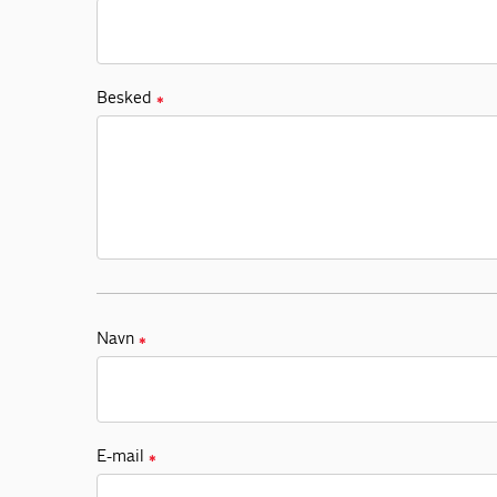
Besked
✱
Navn
✱
E-mail
✱