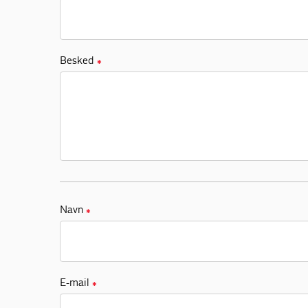
Besked
✱
Navn
✱
E-mail
✱