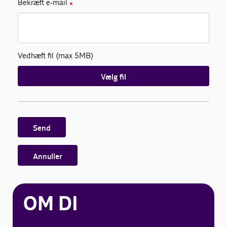
Bekræft e-mail
✱
Vedhæft fil (max 5MB)
Vælg fil
Send
Annuller
OM DI