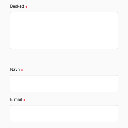
Besked
✱
Navn
✱
E-mail
✱