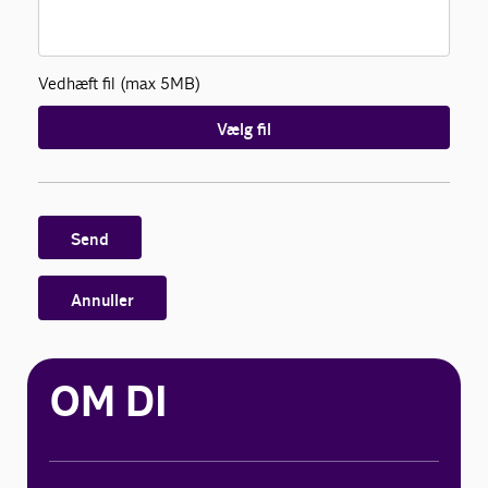
Vedhæft fil (max 5MB)
Vælg fil
Send
Annuller
OM DI