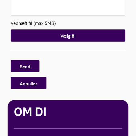
Vedhæft fil (max 5MB)
Vælg fil
Send
Annuller
OM DI