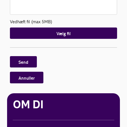
Vedhæft fil (max 5MB)
Vælg fil
Send
Annuller
OM DI