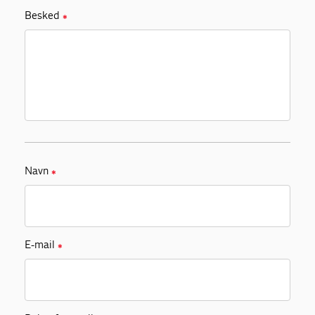
Besked
✱
Navn
✱
E-mail
✱