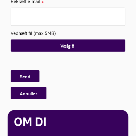
Bekræft e-mail
✱
Vedhæft fil (max 5MB)
Vælg fil
Send
Annuller
OM DI