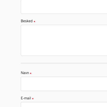
Besked
✱
Navn
✱
E-mail
✱