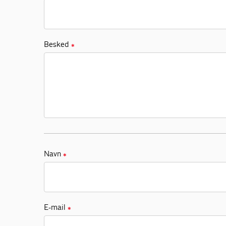
Besked
✱
Navn
✱
E-mail
✱