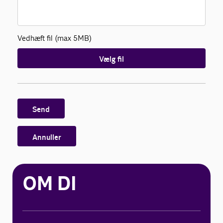
Vedhæft fil (max 5MB)
Vælg fil
Send
Annuller
OM DI