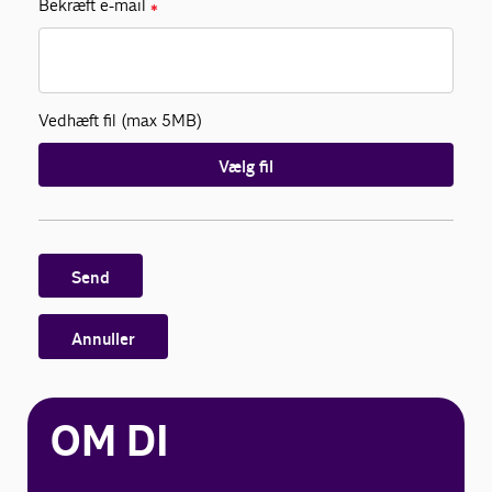
Bekræft e-mail
✱
Vedhæft fil (max 5MB)
Vælg fil
Send
Annuller
OM DI