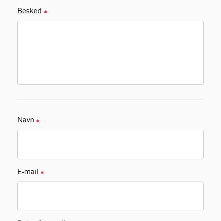
Besked
✱
Navn
✱
E-mail
✱