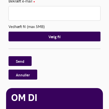
Bekræft e-mail
✱
Vedhæft fil (max 5MB)
Vælg fil
Send
Annuller
OM DI