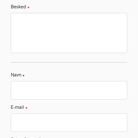
Besked
✱
Navn
✱
E-mail
✱