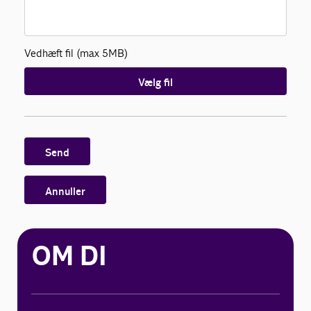
Vedhæft fil (max 5MB)
Vælg fil
Send
Annuller
OM DI