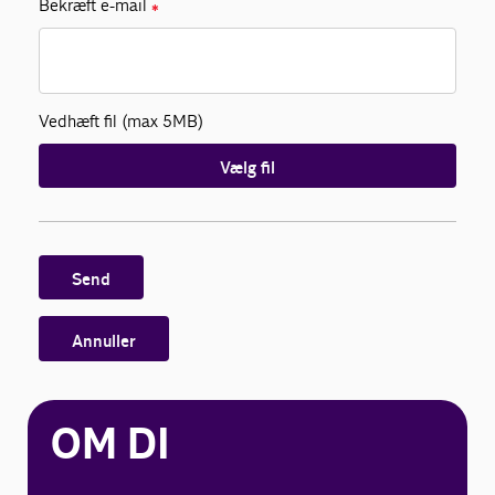
Bekræft e-mail
✱
Vedhæft fil (max 5MB)
Vælg fil
Send
Annuller
OM DI