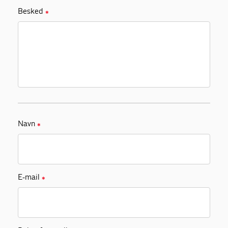
Besked
✱
Navn
✱
E-mail
✱