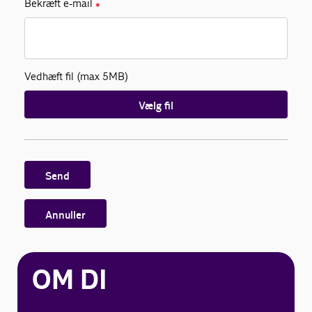
Bekræft e-mail
✱
Vedhæft fil (max 5MB)
Vælg fil
Send
Annuller
OM DI