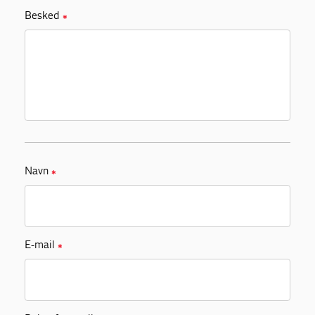
Besked
✱
Navn
✱
E-mail
✱