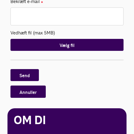
Bekræft e-mail
✱
Vedhæft fil (max 5MB)
Vælg fil
Send
Annuller
OM DI