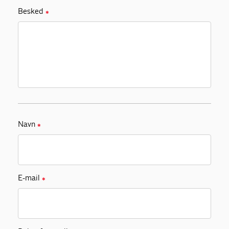
Besked
✱
Navn
✱
E-mail
✱