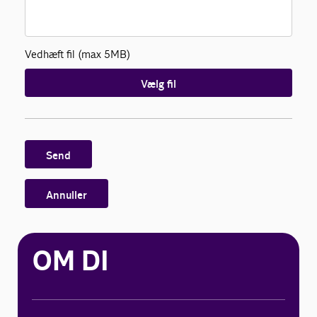
Vedhæft fil (max 5MB)
Vælg fil
Send
Annuller
OM DI