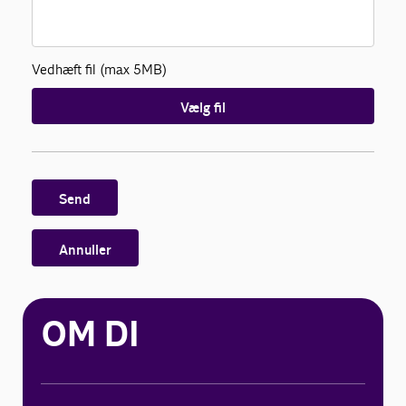
Vedhæft fil (max 5MB)
Vælg fil
Send
Annuller
OM DI