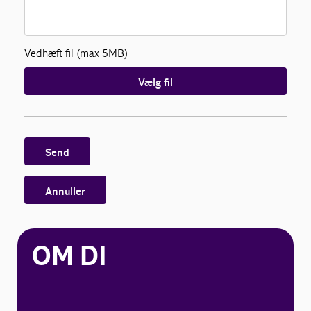
Vedhæft fil (max 5MB)
Vælg fil
Send
Annuller
OM DI