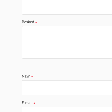
Besked
✱
Navn
✱
E-mail
✱