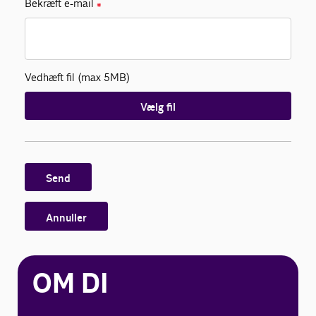
Bekræft e-mail
✱
Vedhæft fil (max 5MB)
Vælg fil
Send
Annuller
OM DI