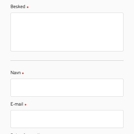
Besked
✱
Navn
✱
E-mail
✱