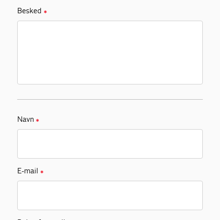
Besked
✱
Navn
✱
E-mail
✱