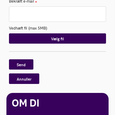
Bekræft e-mail
✱
Vedhæft fil (max 5MB)
Vælg fil
Send
Annuller
OM DI