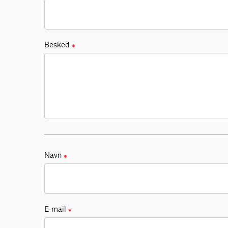
Besked
✱
Navn
✱
E-mail
✱