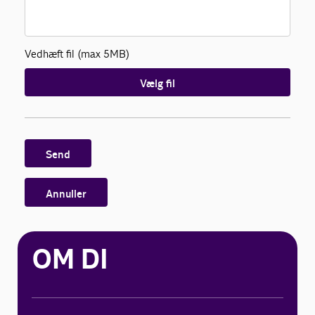
Vedhæft fil (max 5MB)
Vælg fil
Send
Annuller
OM DI