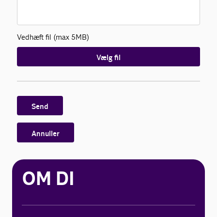
Vedhæft fil (max 5MB)
Vælg fil
Send
Annuller
OM DI