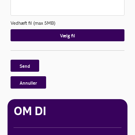
Vedhæft fil (max 5MB)
Vælg fil
Send
Annuller
OM DI