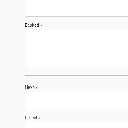
Besked
✱
Navn
✱
E-mail
✱