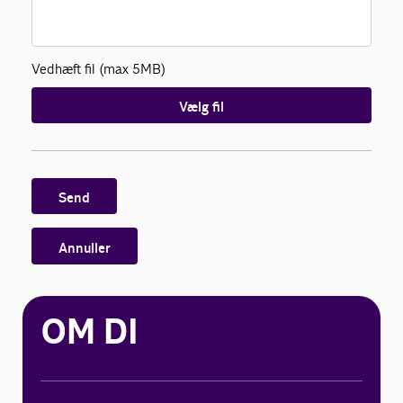
Vedhæft fil (max 5MB)
Vælg fil
Send
Annuller
OM DI