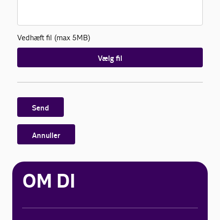
Vedhæft fil (max 5MB)
Vælg fil
Send
Annuller
OM DI