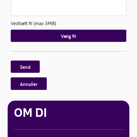
Vedhæft fil (max 5MB)
Vælg fil
Send
Annuller
OM DI