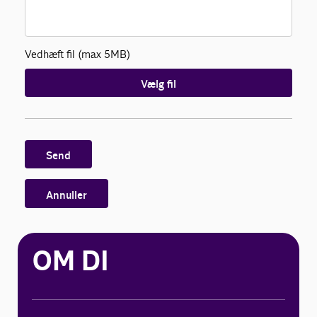
Vedhæft fil (max 5MB)
Vælg fil
Send
Annuller
OM DI