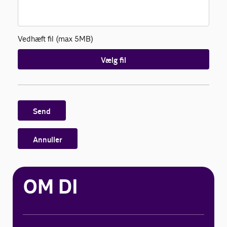
Vedhæft fil (max 5MB)
Vælg fil
Send
Annuller
OM DI