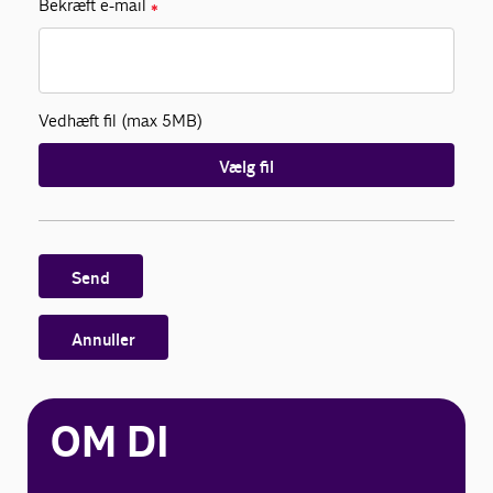
Bekræft e-mail
✱
Vedhæft fil (max 5MB)
Vælg fil
Send
Annuller
OM DI