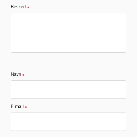
Besked
✱
Navn
✱
E-mail
✱