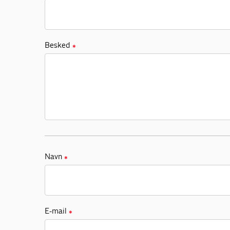
Besked
✱
Navn
✱
E-mail
✱