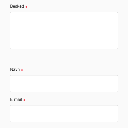
Besked
✱
Navn
✱
E-mail
✱