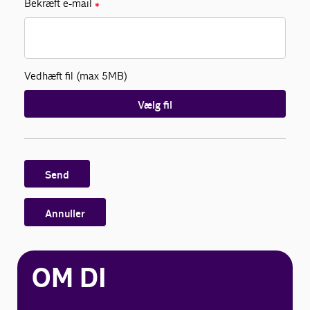
Bekræft e-mail
✱
Vedhæft fil (max 5MB)
Vælg fil
Send
Annuller
OM DI