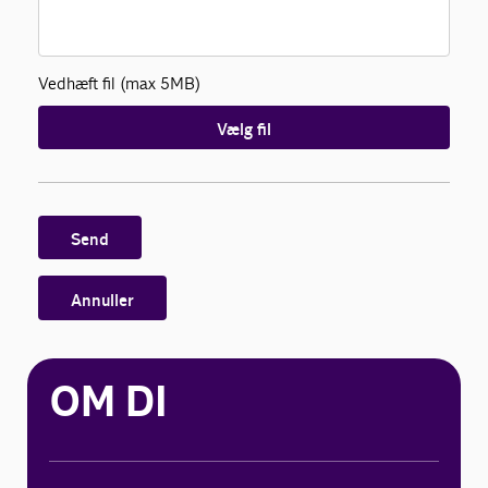
Vedhæft fil (max 5MB)
Vælg fil
Send
Annuller
OM DI