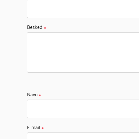
Besked
✱
Navn
✱
E-mail
✱