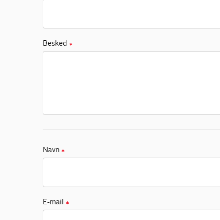
Besked
✱
Navn
✱
E-mail
✱