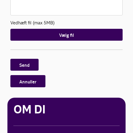
Vedhæft fil (max 5MB)
Vælg fil
Send
Annuller
OM DI