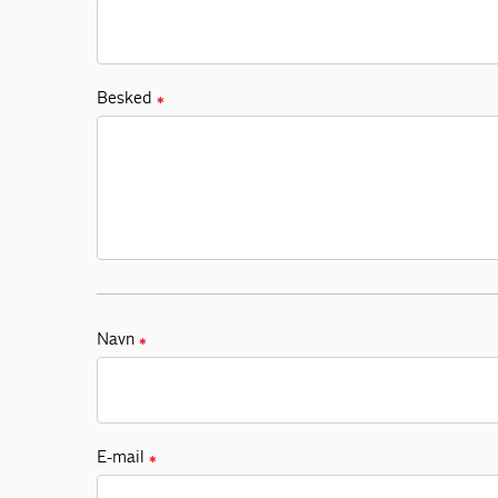
Besked
✱
Navn
✱
E-mail
✱