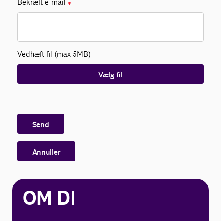
Bekræft e-mail
✱
Vedhæft fil (max 5MB)
Vælg fil
Send
Annuller
OM DI