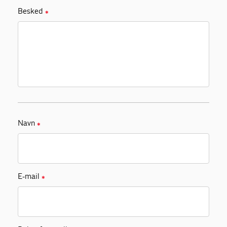
Besked
✱
Navn
✱
E-mail
✱