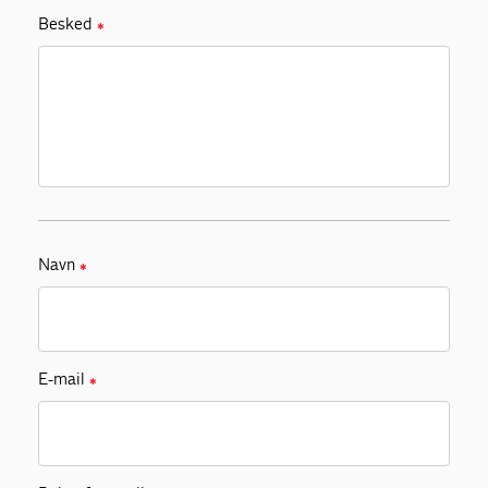
Besked
✱
Navn
✱
E-mail
✱