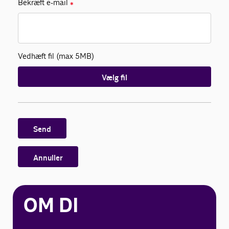
Bekræft e-mail
✱
Vedhæft fil (max 5MB)
Vælg fil
Send
Annuller
OM DI