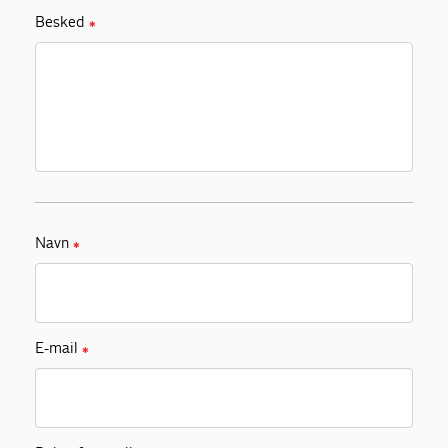
Besked
✱
Navn
✱
E-mail
✱