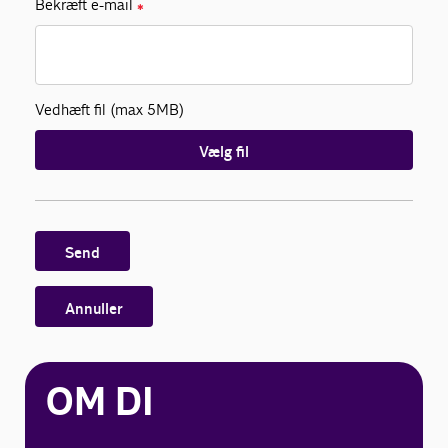
Bekræft e-mail
✱
Vedhæft fil (max 5MB)
Vælg fil
Send
Annuller
OM DI