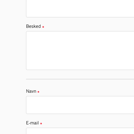
Besked
✱
Navn
✱
E-mail
✱