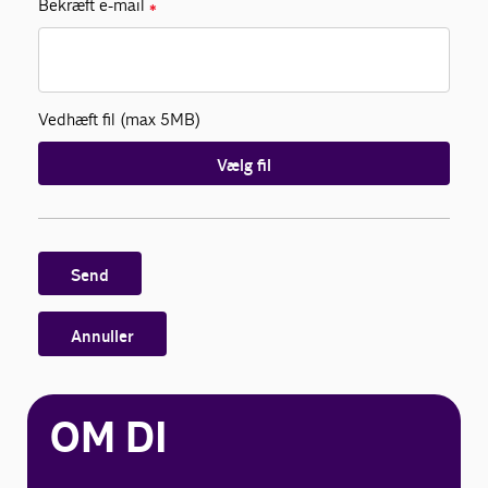
Bekræft e-mail
✱
Vedhæft fil (max 5MB)
Vælg fil
Send
Annuller
OM DI