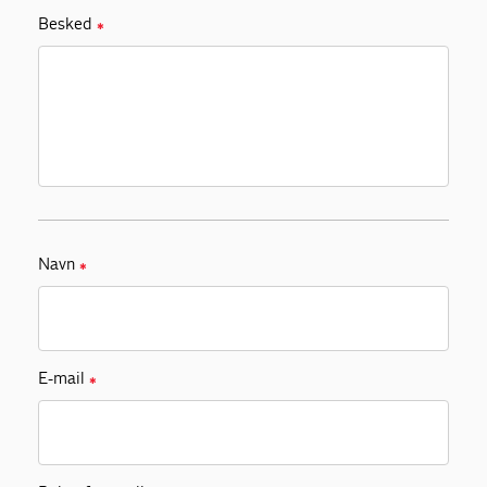
Besked
✱
Navn
✱
E-mail
✱